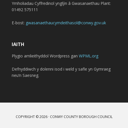
Ymholiadau Cyffredinol ynglŷn â Gwasanaethau Plant:
01492 575111
E-bost:
gwasanaethaucymdeithasol@conwy.gov.uk
IAITH
Plygio amlieithyddol Wordpress gan
WPML.org
Defnyddiwch y dolenni isod i weld y safle yn Gymraeg
neu’n Saesneg.
COPYRIGHT © 2026 · CONWY COUNTY BOROUGH COUNCIL