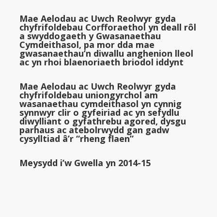
Mae Aelodau ac Uwch Reolwyr gyda
chyfrifoldebau Corfforaethol yn deall rôl
a swyddogaeth y Gwasanaethau
Cymdeithasol, pa mor dda mae
gwasanaethau’n diwallu anghenion lleol
ac yn rhoi blaenoriaeth briodol iddynt
Mae Aelodau ac Uwch Reolwyr gyda
chyfrifoldebau uniongyrchol am
wasanaethau cymdeithasol yn cynnig
synnwyr clir o gyfeiriad ac yn sefydlu
diwylliant o gyfathrebu agored, dysgu
parhaus ac atebolrwydd gan gadw
cysylltiad â’r “rheng flaen”
Meysydd i’w Gwella yn 2014-15