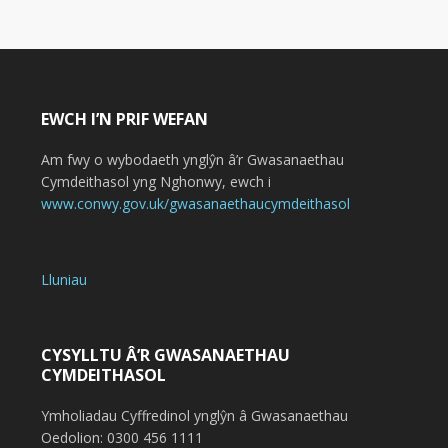
EWCH I’N PRIF WEFAN
Am fwy o wybodaeth ynglŷn â’r Gwasanaethau
Cymdeithasol yng Nghonwy, ewch i
www.conwy.gov.uk/gwasanaethaucymdeithasol
Lluniau
CYSYLLTU Â’R GWASANAETHAU
CYMDEITHASOL
Ymholiadau Cyffredinol ynglŷn â Gwasanaethau
Oedolion: 0300 456 1111