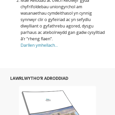
Mae Aelodau ac Uwch Reolwyr gyda
chyfrifoldebau uniongyrchol am
wasanaethau cymdeithasol yn cynnig
synnwyr clir o gyfeiriad ac yn sefydlu
diwylliant o gyfathrebu agored, dysgu
parhaus ac atebolrwydd gan gadw cysylltiad
â’r “rheng flaen”.
Darllen ymhellach…
LAWRLWYTHO’R ADRODDIAD