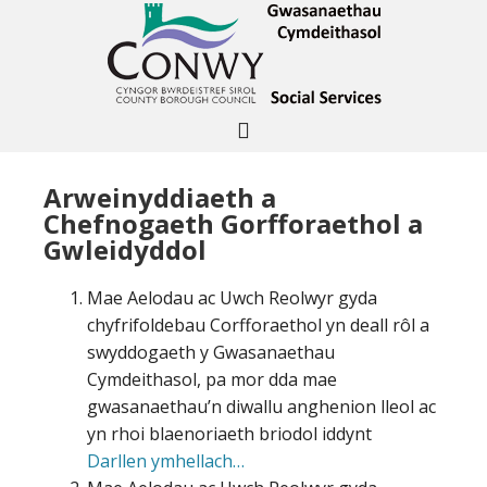
Arweinyddiaeth a
Chefnogaeth Gorfforaethol a
Gwleidyddol
Mae Aelodau ac Uwch Reolwyr gyda
chyfrifoldebau Corfforaethol yn deall rôl a
swyddogaeth y Gwasanaethau
Cymdeithasol, pa mor dda mae
gwasanaethau’n diwallu anghenion lleol ac
yn rhoi blaenoriaeth briodol iddynt
Darllen ymhellach…