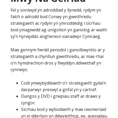
Fel y soniwyd yn adroddiad y llynedd, rydym yn
falch o adrodd bod Conwy yn gweithredu
strategaeth ac rydym yn ymroddedig i sicrhau
bod ymagwedd ag unigolion yn ganolog ar waith
sy’n hyrwyddo anghenion siaradwyr Cymraeg.
Mae gennym fwrdd penodol i ganolbwyntio ar y
strategaeth a chynllun gweithredu, ac mae rhai
o’n hymdrechion dros y flwyddyn ddiwethaf yn
cynnwys:
Codi ymwybyddiaeth o’r strategaeth gyda’n
darparwyr preswyl a gofal yn y cartref.
Dangos y DVD i grwpiau staff ar draws y
cyngor.
Sicrhau bod y wybodaeth y mae cwsmeriaid
yn ei dderbyn yn ddwyieithog, ee, asesiadau