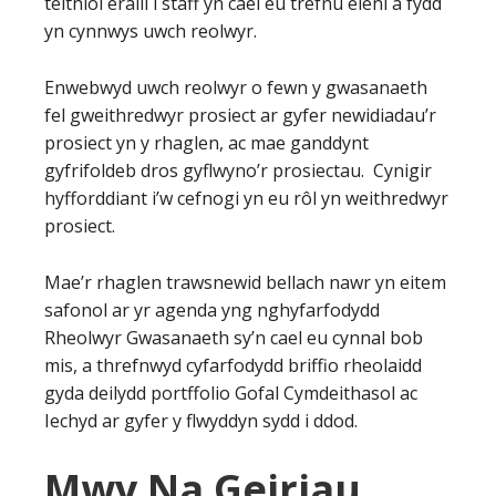
teithiol eraill i staff yn cael eu trefnu eleni a fydd
yn cynnwys uwch reolwyr.
Enwebwyd uwch reolwyr o fewn y gwasanaeth
fel gweithredwyr prosiect ar gyfer newidiadau’r
prosiect yn y rhaglen, ac mae ganddynt
gyfrifoldeb dros gyflwyno’r prosiectau. Cynigir
hyfforddiant i’w cefnogi yn eu rôl yn weithredwyr
prosiect.
Mae’r rhaglen trawsnewid bellach nawr yn eitem
safonol ar yr agenda yng nghyfarfodydd
Rheolwyr Gwasanaeth sy’n cael eu cynnal bob
mis, a threfnwyd cyfarfodydd briffio rheolaidd
gyda deilydd portffolio Gofal Cymdeithasol ac
Iechyd ar gyfer y flwyddyn sydd i ddod.
Mwy Na Geiriau