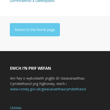
Gorfforaethol a Gwleidyddol
Return to the home page
EWCH I’N PRIF WEFAN
Am fwy o wybodaeth ynglŷn â’r Gwasanaethau
Cymdeithasol yng Nghonwy, ewch i
www.conwy.gov.uk/gwasanaethaucymdeithasol
Lluniau