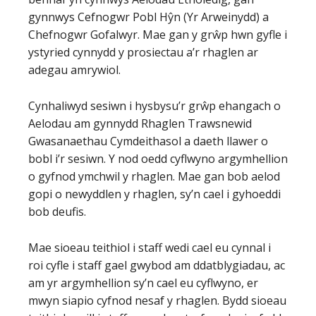
gynnwys Cefnogwr Pobl Hŷn (Yr Arweinydd) a
Chefnogwr Gofalwyr. Mae gan y grŵp hwn gyfle i
ystyried cynnydd y prosiectau a’r rhaglen ar
adegau amrywiol.
Cynhaliwyd sesiwn i hysbysu’r grŵp ehangach o
Aelodau am gynnydd Rhaglen Trawsnewid
Gwasanaethau Cymdeithasol a daeth llawer o
bobl i’r sesiwn. Y nod oedd cyflwyno argymhellion
o gyfnod ymchwil y rhaglen. Mae gan bob aelod
gopi o newyddlen y rhaglen, sy’n cael i gyhoeddi
bob deufis.
Mae sioeau teithiol i staff wedi cael eu cynnal i
roi cyfle i staff gael gwybod am ddatblygiadau, ac
am yr argymhellion sy’n cael eu cyflwyno, er
mwyn siapio cyfnod nesaf y rhaglen. Bydd sioeau