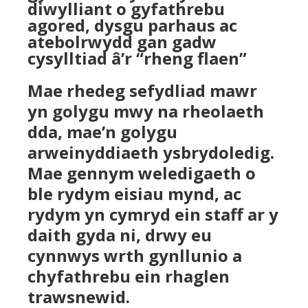
diwylliant o gyfathrebu
agored, dysgu parhaus ac
atebolrwydd gan gadw
cysylltiad â’r “rheng flaen”
Mae rhedeg sefydliad mawr
yn golygu mwy na rheolaeth
dda, mae’n golygu
arweinyddiaeth ysbrydoledig.
Mae gennym weledigaeth o
ble rydym eisiau mynd, ac
rydym yn cymryd ein staff ar y
daith gyda ni, drwy eu
cynnwys wrth gynllunio a
chyfathrebu ein rhaglen
trawsnewid.