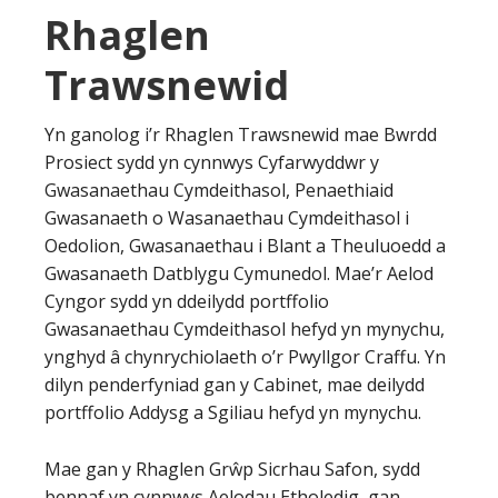
Rhaglen
Trawsnewid
Yn ganolog i’r Rhaglen Trawsnewid mae Bwrdd
Prosiect sydd yn cynnwys Cyfarwyddwr y
Gwasanaethau Cymdeithasol, Penaethiaid
Gwasanaeth o Wasanaethau Cymdeithasol i
Oedolion, Gwasanaethau i Blant a Theuluoedd a
Gwasanaeth Datblygu Cymunedol. Mae’r Aelod
Cyngor sydd yn ddeilydd portffolio
Gwasanaethau Cymdeithasol hefyd yn mynychu,
ynghyd â chynrychiolaeth o’r Pwyllgor Craffu. Yn
dilyn penderfyniad gan y Cabinet, mae deilydd
portffolio Addysg a Sgiliau hefyd yn mynychu.
Mae gan y Rhaglen Grŵp Sicrhau Safon, sydd
bennaf yn cynnwys Aelodau Etholedig, gan