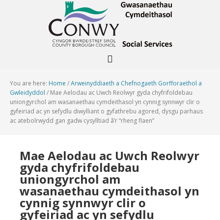
You are here:
Home
/
Arweinyddiaeth a Chefnogaeth Gorfforaethol a
Gwleidyddol
/
Mae Aelodau ac Uwch Reolwyr gyda chyfrifoldebau
uniongyrchol am wasanaethau cymdeithasol yn cynnig synnwyr clir o
gyfeiriad ac yn sefydlu diwylliant o gyfathrebu agored, dysgu parhaus
ac atebolrwydd gan gadw cysylltiad â’r “rheng flaen”
Mae Aelodau ac Uwch Reolwyr
gyda chyfrifoldebau
uniongyrchol am
wasanaethau cymdeithasol yn
cynnig synnwyr clir o
gyfeiriad ac yn sefydlu