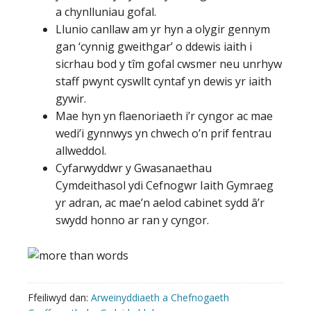
a chynlluniau gofal.
Llunio canllaw am yr hyn a olygir gennym
gan ‘cynnig gweithgar’ o ddewis iaith i
sicrhau bod y tîm gofal cwsmer neu unrhyw
staff pwynt cyswllt cyntaf yn dewis yr iaith
gywir.
Mae hyn yn flaenoriaeth i’r cyngor ac mae
wedi’i gynnwys yn chwech o’n prif fentrau
allweddol.
Cyfarwyddwr y Gwasanaethau
Cymdeithasol ydi Cefnogwr Iaith Gymraeg
yr adran, ac mae’n aelod cabinet sydd â’r
swydd honno ar ran y cyngor.
Ffeiliwyd dan:
Arweinyddiaeth a Chefnogaeth