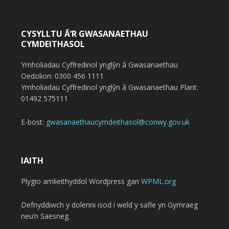
CYSYLLTU Â’R GWASANAETHAU
CYMDEITHASOL
Ymholiadau Cyffredinol ynglŷn â Gwasanaethau
Oedolion: 0300 456 1111
Ymholiadau Cyffredinol ynglŷn â Gwasanaethau Plant:
01492 575111
E-bost:
gwasanaethaucymdeithasol@conwy.gov.uk
IAITH
Plygio amlieithyddol Wordpress gan
WPML.org
Defnyddiwch y dolenni isod i weld y safle yn Gymraeg
neu’n Saesneg.