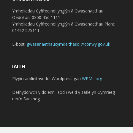
Ymholiadau Cyffredinol ynglŷn â Gwasanaethau
Oedolion: 0300 456 1111
Ymholiadau Cyffredinol ynglŷn â Gwasanaethau Plant:
01492 575111
E-bost:
gwasanaethaucymdeithasol@conwy.gov.uk
IAITH
Plygio amlieithyddol Wordpress gan
WPML.org
Defnyddiwch y dolenni isod i weld y safle yn Gymraeg
neu’n Saesneg.