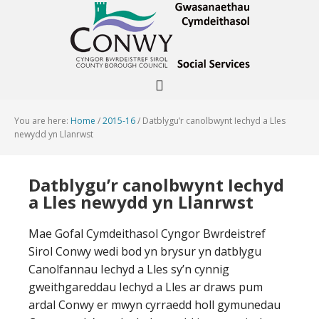
You are here:
Home
/
2015-16
/
Datblygu’r canolbwynt Iechyd a Lles
newydd yn Llanrwst
Datblygu’r canolbwynt Iechyd
a Lles newydd yn Llanrwst
Mae Gofal Cymdeithasol Cyngor Bwrdeistref
Sirol Conwy wedi bod yn brysur yn datblygu
Canolfannau Iechyd a Lles sy’n cynnig
gweithgareddau Iechyd a Lles ar draws pum
ardal Conwy er mwyn cyrraedd holl gymunedau