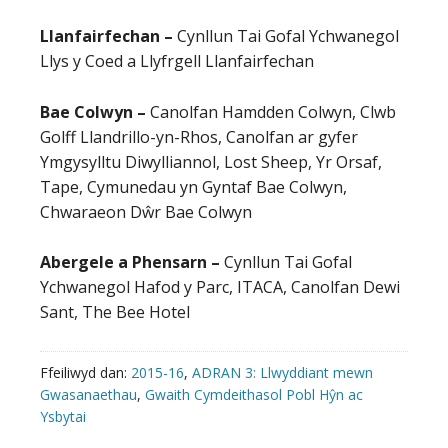
Llanfairfechan –
Cynllun Tai Gofal Ychwanegol
Llys y Coed a Llyfrgell Llanfairfechan
Bae Colwyn –
Canolfan Hamdden Colwyn, Clwb
Golff Llandrillo-yn-Rhos, Canolfan ar gyfer
Ymgysylltu Diwylliannol, Lost Sheep, Yr Orsaf,
Tape, Cymunedau yn Gyntaf Bae Colwyn,
Chwaraeon Dŵr Bae Colwyn
Abergele a Phensarn –
Cynllun Tai Gofal
Ychwanegol Hafod y Parc, ITACA, Canolfan Dewi
Sant, The Bee Hotel
Ffeiliwyd dan:
2015-16
,
ADRAN 3: Llwyddiant mewn
Gwasanaethau
,
Gwaith Cymdeithasol Pobl Hŷn ac
Ysbytai