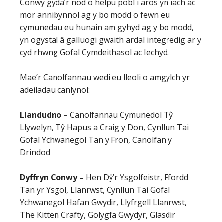
Conwy gyda’r nod o helpu pobl i aros yn iach ac
mor annibynnol ag y bo modd o fewn eu
cymunedau eu hunain am gyhyd ag y bo modd,
yn ogystal â galluogi gwaith ardal integredig ar y
cyd rhwng Gofal Cymdeithasol ac Iechyd.
Mae’r Canolfannau wedi eu lleoli o amgylch yr
adeiladau canlynol:
Llandudno –
Canolfannau Cymunedol Tŷ
Llywelyn, Tŷ Hapus a Craig y Don, Cynllun Tai
Gofal Ychwanegol Tan y Fron, Canolfan y
Drindod
Dyffryn Conwy –
Hen Dŷ’r Ysgolfeistr, Ffordd
Tan yr Ysgol, Llanrwst, Cynllun Tai Gofal
Ychwanegol Hafan Gwydir, Llyfrgell Llanrwst,
The Kitten Crafty, Golygfa Gwydyr, Glasdir