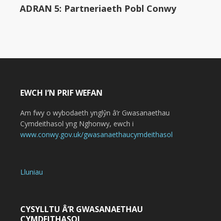
ADRAN 5: Partneriaeth Pobl Conwy
EWCH I’N PRIF WEFAN
Am fwy o wybodaeth ynglŷn â’r Gwasanaethau
Cymdeithasol yng Nghonwy, ewch i
www.conwy.gov.uk/gwasanaethaucymdeithasol
Lluniau
CYSYLLTU Â’R GWASANAETHAU
CYMDEITHASOL