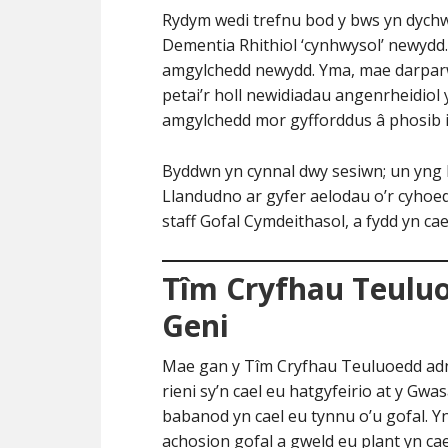
Rydym wedi trefnu bod y bws yn dychw
Dementia Rhithiol ‘cynhwysol’ newydd.
amgylchedd newydd. Yma, mae darparwr
petai’r holl newidiadau angenrheidiol
amgylchedd mor gyfforddus â phosib i
Byddwn yn cynnal dwy sesiwn; un yn
Llandudno ar gyfer aelodau o’r cyhoed
staff Gofal Cymdeithasol, a fydd yn cae
Tîm Cryfhau Teulu
Geni
Mae gan y Tîm Cryfhau Teuluoedd adn
rieni sy’n cael eu hatgyfeirio at y G
babanod yn cael eu tynnu o’u gofal. Y
achosion gofal a gweld eu plant yn ca