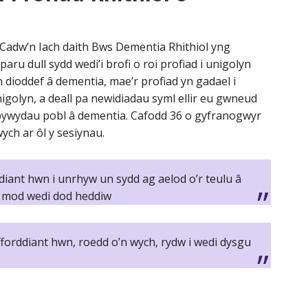
 Cadw’n Iach daith Bws Dementia Rhithiol yng
u dull sydd wedi’i brofi o roi profiad i unigolyn
n dioddef â dementia, mae’r profiad yn gadael i
igolyn, a deall pa newidiadau syml ellir eu gwneud
a bywydau pobl â dementia. Cafodd 36 o gyfranogwyr
ch ar ôl y sesiynau.
iant hwn i unrhyw un sydd ag aelod o’r teulu â
fy mod wedi dod heddiw
yfforddiant hwn, roedd o’n wych, rydw i wedi dysgu