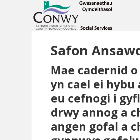
Safon Ansawd
Mae cadernid o
yn cael ei hybu
eu cefnogi i gy
drwy annog a c
angen gofal a 