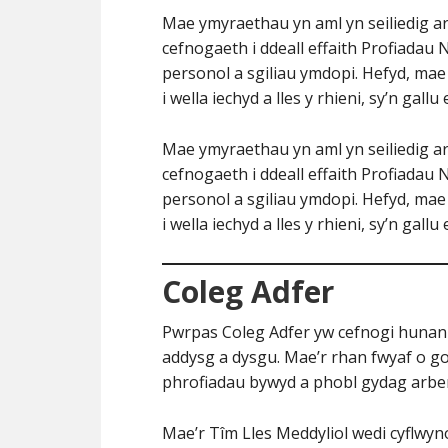
Mae ymyraethau yn aml yn seiliedig ar
cefnogaeth i ddeall effaith Profiadau
personol a sgiliau ymdopi. Hefyd, ma
i wella iechyd a lles y rhieni, sy’n gallu 
Mae ymyraethau yn aml yn seiliedig ar
cefnogaeth i ddeall effaith Profiadau
personol a sgiliau ymdopi. Hefyd, ma
i wella iechyd a lles y rhieni, sy’n gallu 
Coleg Adfer
Pwrpas Coleg Adfer yw cefnogi hunan
addysg a dysgu. Mae’r rhan fwyaf o go
phrofiadau bywyd a phobl gydag arben
Mae’r Tîm Lles Meddyliol wedi cyflwyn