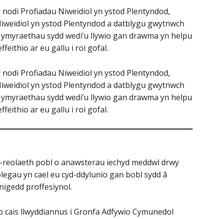
 nodi Profiadau Niweidiol yn ystod Plentyndod,
 Niweidiol yn ystod Plentyndod a datblygu gwytnwch
e ymyraethau sydd wedi’u llywio gan drawma yn helpu
effeithio ar eu gallu i roi gofal.
 nodi Profiadau Niweidiol yn ystod Plentyndod,
 Niweidiol yn ystod Plentyndod a datblygu gwytnwch
e ymyraethau sydd wedi’u llywio gan drawma yn helpu
effeithio ar eu gallu i roi gofal.
-reolaeth pobl o anawsterau iechyd meddwl drwy
legau yn cael eu cyd-ddylunio gan bobl sydd â
igedd proffesiynol.
o cais llwyddiannus i Gronfa Adfywio Cymunedol