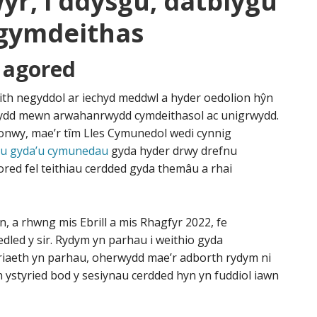
r, i ddysgu, datblygu
 gymdeithas
r agored
ith negyddol ar iechyd meddwl a hyder oedolion hŷn
nnydd mewn arwahanrwydd cymdeithasol ac unigrwydd.
onwy, mae’r tîm Lles Cymunedol wedi cynnig
ltu gyda’u cymunedau
gyda hyder drwy drefnu
ed fel teithiau cerdded gyda themâu a rhai
, a rhwng mis Ebrill a mis Rhagfyr 2022, fe
dled y sir. Rydym yn parhau i weithio gyda
ariaeth yn parhau, oherwydd mae’r adborth rydym ni
n ystyried bod y sesiynau cerdded hyn yn fuddiol iawn