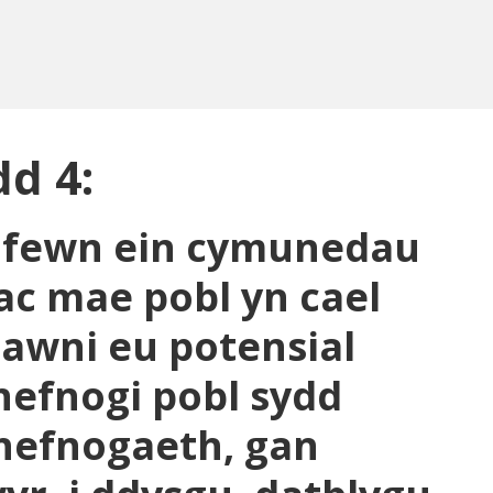
d 4:
 fewn ein cymunedau
 ac mae pobl yn cael
flawni eu potensial
hefnogi pobl sydd
chefnogaeth, gan