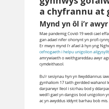
gynnwys gofalwy
a chyfrannu at
Mynd yn ôl i’r awy
Mae pandemig Covid-19 wedi cael effa
gan adael nifer ohonynt yn profi cy
Er mwyn mynd i’r afael â hyn yng Ngh
cefnogaeth i helpu unigolion ailgysyl
amrywiaeth o weithgareddau awyr agor
cymdeithasol.
Bu’r sesiynau hyn yn llwyddiannus iawn
gynhaliom 17 taith gerdded wahanol le
darparwyr lleol i sicrhau bod y ddarp
wedi’i gael yn dangos bod unigolion y
ac yn awyddus iddynt barhau bob mis.