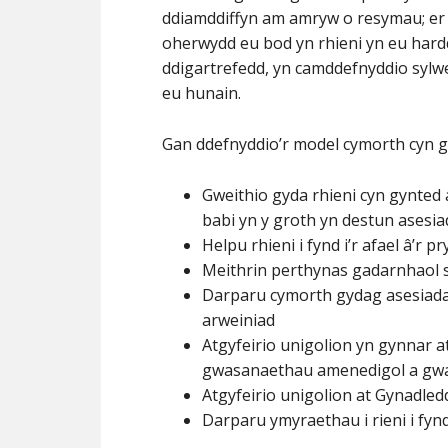
ddiamddiffyn am amryw o resymau; er 
oherwydd eu bod yn rhieni yn eu hardd
ddigartrefedd, yn camddefnyddio syl
eu hunain.
Gan ddefnyddio’r model cymorth cyn g
Gweithio gyda rhieni cyn gynted a
babi yn y groth yn destun asesia
Helpu rhieni i fynd i’r afael â’r 
Meithrin perthynas gadarnhaol s
Darparu cymorth gydag asesiada
arweiniad
Atgyfeirio unigolion yn gynnar 
gwasanaethau amenedigol a gw
Atgyfeirio unigolion at Gynadle
Darparu ymyraethau i rieni i fynd