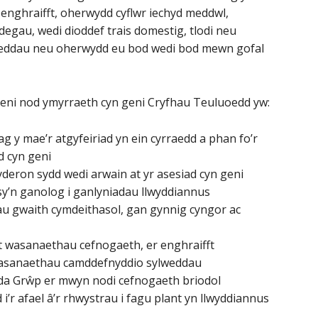
enghraifft, oherwydd cyflwr iechyd meddwl,
egau, wedi dioddef trais domestig, tlodi neu
weddau neu oherwydd eu bod wedi bod mewn gofal
eni nod ymyrraeth cyn geni Cryfhau Teuluoedd yw:
g y mae’r atgyfeiriad yn ein cyrraedd a phan fo’r
d cyn geni
pryderon sydd wedi arwain at yr asesiad cyn geni
y’n ganolog i ganlyniadau llwyddiannus
u gwaith cymdeithasol, gan gynnig cyngor ac
at wasanaethau cefnogaeth, er enghraifft
asanaethau camddefnyddio sylweddau
dda Grŵp er mwyn nodi cefnogaeth briodol
 i’r afael â’r rhwystrau i fagu plant yn llwyddiannus