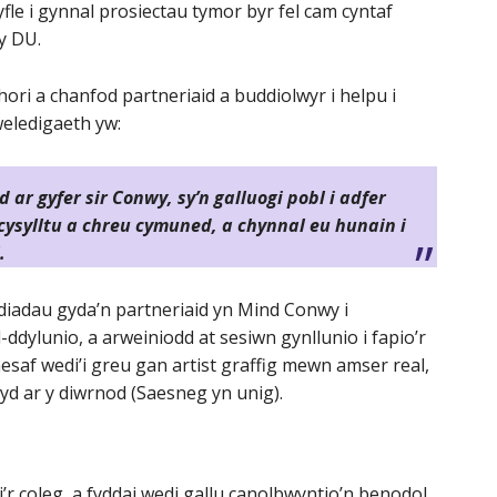
fle i gynnal prosiectau tymor byr fel cam cyntaf
y DU.
ri a chanfod partneriaid a buddiolwyr i helpu i
eledigaeth yw:
d ar gyfer sir Conwy, sy’n galluogi pobl i adfer
cysylltu a chreu cymuned, a chynnal eu hunain i
.
diadau gyda’n partneriaid yn Mind Conwy i
-ddylunio, a arweiniodd at sesiwn gynllunio i fapio’r
esaf wedi’i greu gan artist graffig mewn amser real,
d ar y diwrnod (Saesneg yn unig).
i’r coleg, a fyddai wedi gallu canolbwyntio’n benodol