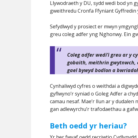
Llywodraeth y DU, sydd wedi bod yn gy
gweithredu Cronfa Ffyniant Gyffredin 
Sefydlwyd y prosiect er mwyn ymgyngho
greu coleg adfer yng Nghonwy. Ein gw
Coleg adfer wedi’i greu ar y cy
gobaith, meithrin gwytnwch, 
gael bywyd bodlon a bwriadol
Cynhaliwyd cyfres o weithdai a digwyd
gyflwyno’r syniad o Goleg Adfer a chyd
camau nesaf. Mae’r llun ar y dudalen n
gan adlewyrchu’r trafodaethau a gafwy
Beth oedd yr heriau?
Yr her fwyaf oedd recriwtio Cydlynydd 