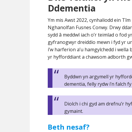
Ddementia
Ym mis Awst 2022, cynhaliodd ein Tîm
Nghanolfan Fusnes Conwy. Drwy ddarpar
sydd â meddwl iach o’r teimlad o fod y
gyfranogwyr dreiddio mewn i fyd yr un
i’w harferion a’u hamgylchedd i well
yr hyfforddiant a chawsom adborth gwy
Byddwn yn argymell yr hyffordd
dementia, felly rydw i’n falch 
Diolch i chi gyd am drefnu’r h
gymaint.
Beth nesaf?